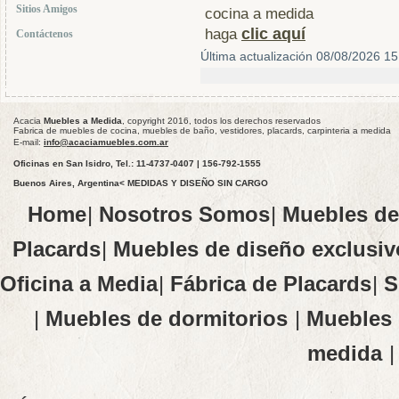
Sitios Amigos
cocina a medida
clic aquí
haga
Contáctenos
Última actualización 08/08/2026 15
Acacia
Muebles a Medida
, copyright 2016, todos los derechos reservados
Fabrica de muebles de cocina, muebles de baño, vestidores, placards, carpinteria a medida
E-mail:
info@acaciamuebles.com.ar
Oficinas en San Isidro, Tel.: 11-4737-0407 | 156-792-1555
Buenos Aires, Argentina< MEDIDAS Y DISEÑO SIN CARGO
Home
|
Nosotros Somos
|
Muebles de
Placards
|
Muebles de diseño exclusiv
Oficina a Media
|
Fábrica de Placards
|
S
|
Muebles de dormitorios
|
Muebles 
medida