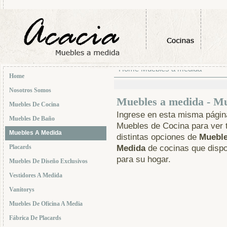
Home
Muebles a medida
-
Home
Nosotros Somos
Muebles a medida - Mu
Muebles De Cocina
Ingrese en esta misma págin
Muebles De Baño
Muebles de Cocina para ver 
Muebles A Medida
distintas opciones de
Mueble
Placards
Medida
de cocinas que dis
para su hogar.
Muebles De Diseño Exclusivos
Vestidores A Medida
Vanitorys
Muebles De Oficina A Media
Fábrica De Placards