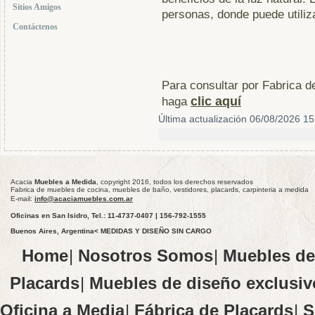
Sitios Amigos
personas, donde puede utiliz
Contáctenos
Para consultar por Fabrica 
clic aquí
haga
Última actualización 06/08/2026 15
Acacia
Muebles a Medida
, copyright 2016, todos los derechos reservados
Fabrica de muebles de cocina, muebles de baño, vestidores, placards, carpinteria a medida
E-mail:
info@acaciamuebles.com.ar
Oficinas en San Isidro, Tel.: 11-4737-0407 | 156-792-1555
Buenos Aires, Argentina< MEDIDAS Y DISEÑO SIN CARGO
Home
|
Nosotros Somos
|
Muebles de
Placards
|
Muebles de diseño exclusiv
Oficina a Media
|
Fábrica de Placards
|
S