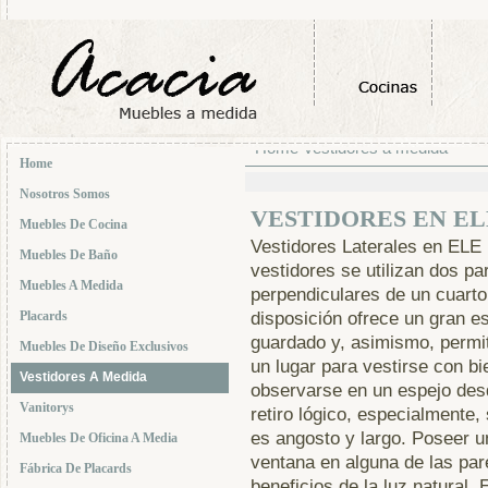
Home
Vestidores a medida
-
Home
Nosotros Somos
VESTIDORES EN ELE
Muebles De Cocina
Vestidores Laterales en ELE
Muebles De Baño
vestidores se utilizan dos p
Muebles A Medida
perpendiculares de un cuarto
Placards
disposición ofrece un gran e
guardado y, asimismo, permi
Muebles De Diseño Exclusivos
un lugar para vestirse con bi
Vestidores A Medida
observarse en un espejo des
Vanitorys
retiro lógico, especialmente, 
es angosto y largo. Poseer u
Muebles De Oficina A Media
ventana en alguna de las par
Fábrica De Placards
beneficios de la luz natural.