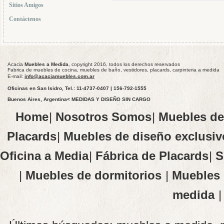
Sitios Amigos
Contáctenos
Acacia
Muebles a Medida
, copyright 2016, todos los derechos reservados
Fabrica de muebles de cocina, muebles de baño, vestidores, placards, carpinteria a medida
E-mail:
info@acaciamuebles.com.ar
Oficinas en San Isidro, Tel.: 11-4737-0407 | 156-792-1555
Buenos Aires, Argentina< MEDIDAS Y DISEÑO SIN CARGO
Home
|
Nosotros Somos
|
Muebles de
Placards
|
Muebles de diseño exclusiv
Oficina a Media
|
Fábrica de Placards
|
S
|
Muebles de dormitorios
|
Muebles 
medida